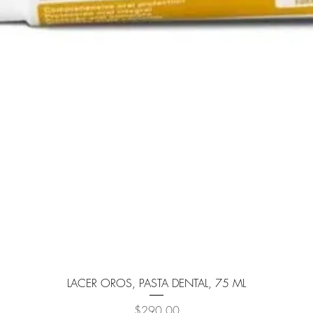
Vista rápida
LACER OROS, PASTA DENTAL, 75 ML
Precio
$290.00