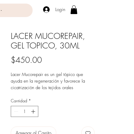
Login
LACER MUCOREPAIR,
GEL TOPICO, 30ML
Precio
$450.00
Lacer Mucorepair es un gel tópico que 
ayuda en la regeneración y favorece la 
cicatrización de los tejidos orales 
(periodontales y mucosas) potenciándola 
con su capacidad antimicrobiana. Forma 
Cantidad
*
una película alrededor del área dañada, 
protegiéndola del medio externo y 
ayudando en su conjunto a la correcta y 
rápida recuperación del tejido oral dañado.
Agregar al Carrito