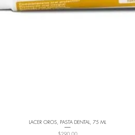
Vista rápida
LACER OROS, PASTA DENTAL, 75 ML
Precio
$290.00