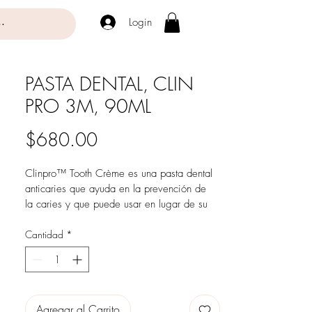
Login
PASTA DENTAL, CLIN
PRO 3M, 90ML
Precio
$680.00
Clinpro™ Tooth Crème es una pasta dental 
anticaries que ayuda en la prevención de 
la caries y que puede usar en lugar de su 
pasta de dientes habitual. Contiene 950 
ppm de fluor así como fosfato tricálcico 
Cantidad
*
funcionalizado que ayuda a la 
remineralización en dentina.
1 tubo 90ml
Agregar al Carrito